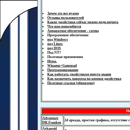
Зачем это все нужно
Отзывы пользователей
Какие джойстики сейчас можно подключить
Что нам понадобится
Аппаратное обеспечение - схемы
Программное обеспечение
под Windows
под Linux
под DOS
Под NT?
Полезные применения
Игры.
Winamp+Gamepad
Программирование
Как работать джойстиком вместо мыши
Как назначить макросы на кнопки джойстика
Полезные ссылки
(обновлено)
Иг
Adventure
2d аркада, простая графика, отсутствие с
DR.Franken
Arkanoid