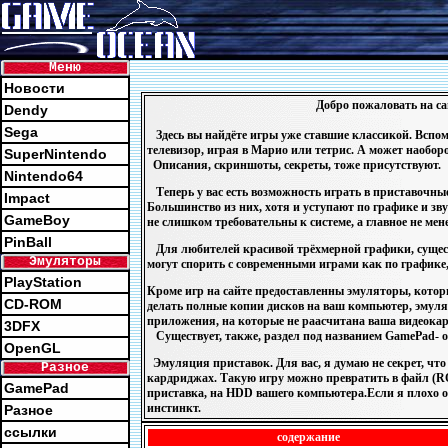
Меню
Новости
Добро пожаловать на са
Dendy
Sega
Здесь вы найдёте игры уже ставшие классикой. Вспом
телевизор, играя в Марио или тетрис. А может наоборо
SuperNintendo
Описания, скриншоты, секреты, тоже присутствуют.
Nintendo64
Теперь у вас есть возможность играть в приставочные
Impact
Большинство из них, хотя и уступают по графике и зв
GameBoy
не слишком требовательны к системе, а главное не мене
PinBall
Для любителей красивой трёхмерной графики, сущест
Эмуляторы
могут спорить с современными играми как по графике,
PlayStation
Кроме игр на сайте предоставленны эмуляторы, котор
CD-ROM
делать полные копии дисков на ваш компьютер, эмуля
приложения, на которые не раасчитана ваша видеокар
3DFX
Существует, также, раздел под названием GamePad- 
OpenGL
Эмуляция приставок. Для вас, я думаю не секрет, чт
Разное
кардриджах. Такую игру можно превратить в файл (RO
GamePad
приставка, на HDD вашего компьютера.Если я плохо об
инстинкт.
Разное
ссылки
содержание