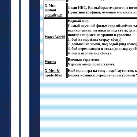
X-Men
Люди ИКС, Вы выбираете одного из пяти г
mutant
Приятная графика, чумовая музыка и иг
apocalypse
Водный мир.
Самый скучный фильм года обзавёлся так
великолепная, музыка ей под стать, да и
повторяющимся из уровня в уровень:
Water World
1. бой на море(вид сверху-сбоку)
2. добывание земли, под водой.(вид сбоку
3. бой перед входом в атолл(вид сверху-сб
4. бой в атолле(вид сбоку).
Военная стратегия.
Worms
Чёрный юмор присутствует.
X-Men &
Ещё одна игра на тему людей мутантов, к
SpiderMan
(может комиксы перед началом уровней?)