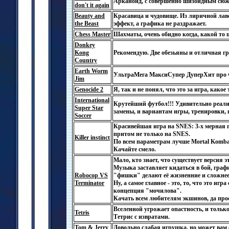
Арканоид, с совершенно шизоидным сюж
don't it again
Beauty and
Красавица и чудовище. Из лиричной лав
the Beast
эффект, а графика не раздражает.
Chess Master
Шахматы, очень обидно когда, какой то 
Donkey
Kong
Рекомендую. Две обезьяны и отличная гра
Country
Earth Worm
УльтраМега МаксиСупер ДуперХит про ч
Jim
Genocide 2
Я, так и не понял, что это за игра, како
International
Крутейший футбол!!! Удивительно реали
Super Star
замены, и вариантам игры, тренировки, 
Soccer
Красивейшая игра на SNES: 3-х мерная 
притом не только на SNES.
Killer instinct
По всем параметрам лучше Mortal Komba
Качайте смело.
Мало, кто знает, что существует версия 
Музыка заставляет кидаться в бой, граф
Robocop VS
"фишки" делают её жизненние и сложнее
Terminator
Ну, а самое главное - это, то, что это иг
концепция "мочилова".
Качать всем любителям экшинов, да прост
Вселенной угрожает опастность, и только 
Tetris
Тетрис с извратами.
Tom & Jerry
Довольно слабая игрушка, но может вам 